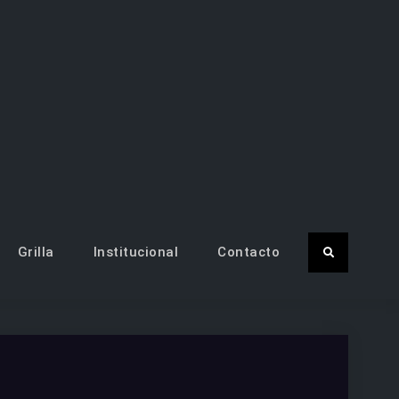
81 TV CANAL 7 – Santiago del
entina
Grilla
Institucional
Contacto
Search