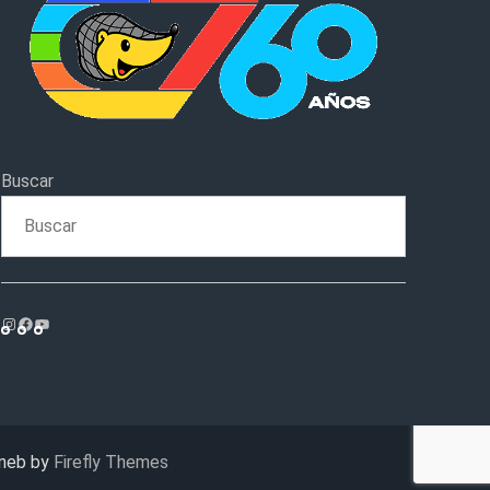
Buscar
Instagram
Facebook
YouTube
neb by
Firefly Themes