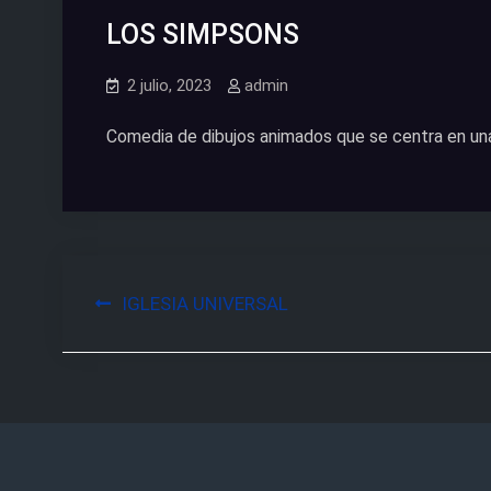
LOS SIMPSONS
2 julio, 2023
admin
Comedia de dibujos animados que se centra en una f
Navegación
IGLESIA UNIVERSAL
de
entradas