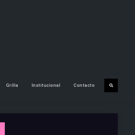
81 TV CANAL 7 – Santiago del
entina
Grilla
Institucional
Contacto
Search